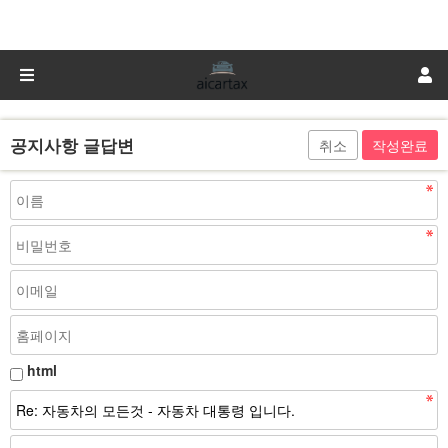
공지사항 글답변
취소
html