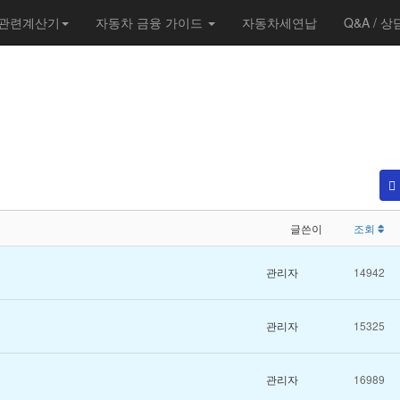
관련계산기
자동차 금융 가이드
자동차세연납
Q&A / 상
글쓴이
조회
관리자
14942
관리자
15325
관리자
16989
자동차의 모든것